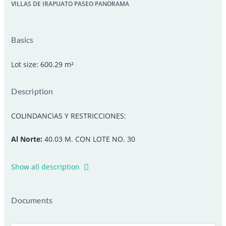
VILLAS DE IRAPUATO PASEO PANORAMA
Basics
Lot size
:
600.29
m²
Description
COLINDANCIAS Y RESTRICCIONES:
Al Norte:
40.03 M. CON LOTE NO. 30
Al Sur:
40.01 M. CON LOTE NO. 32
Show all description
AL ORIENTE:
15 M. CON CALLE PASEO PANORAMA
Documents
Al Poniente:
15 M. CON LOTES