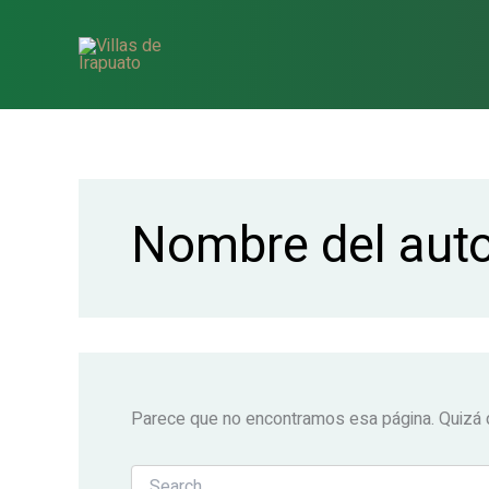
Buscar:
Ir
al
contenido
Nombre del aut
Parece que no encontramos esa página. Quizá q