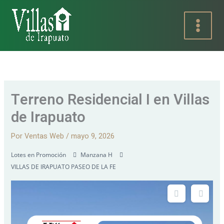
Ir
al
contenido
Terreno Residencial I en Villas
de Irapuato
Por
Ventas Web
/
mayo 9, 2026
Lotes en Promoción
Manzana H
VILLAS DE IRAPUATO PASEO DE LA FE