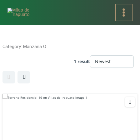
Ir
al
contenido
Category:
Manzana O
1 result